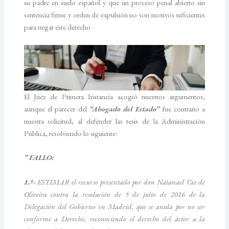
su padre en suelo español y que un proceso penal abierto sin
sentencia firme y orden de expulsión no son motivos suficientes
para negar este derecho.
El Juez de Primera Instancia acogió nuestros argumentos,
aunque el parecer del
“Abogado del Estado”
fue contrario a
nuestra solicitud, al defender las tesis de la Administración
Pública, resolviendo lo siguiente:
” FALLO:
1.º-
ESTIMAR el recurso presentado por don Natanael Vaz de
Oliveira contra la resolución de 5 de julio de 2016 de la
Delegación del Gobierno en Madrid, que se anula por no ser
conforme a Derecho, reconociendo el derecho del actor a la