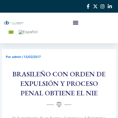
Ir
Navegación
al
de
contenido
entradas
Por
admin
/
13/02/2017
BRASILEÑO CON ORDEN DE
EXPULSIÓN Y PROCESO
PENAL OBTIENE EL NIE
En la tramitación de un Recurso Contencioso Administrativo