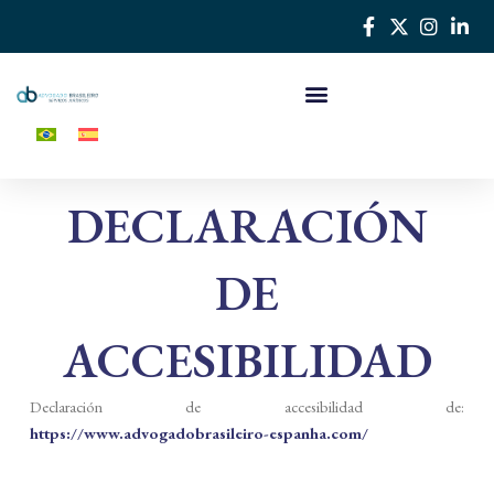
Ir
al
contenido
DECLARACIÓN
DE
ACCESIBILIDAD
Declaración de accesibilidad de:
https://www.advogadobrasileiro-espanha.com/