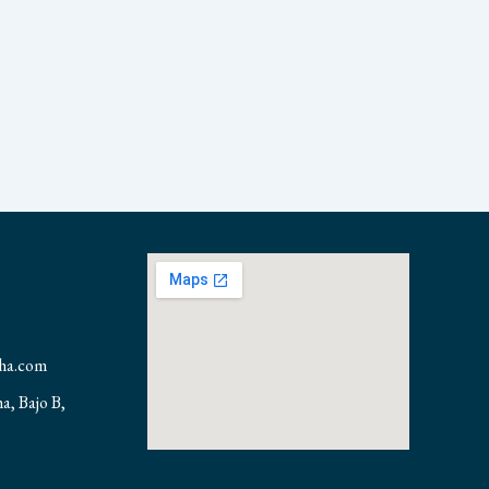
nha.com
ha, Bajo B,