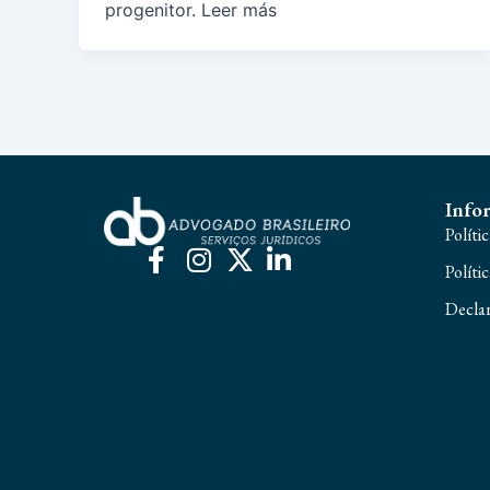
progenitor. Leer más
Info
Políti
Políti
Declar