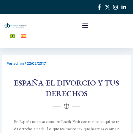
Ir
Navegación
al
de
contenido
entradas
Por
admin
/
22/02/2017
ESPAÑA-EL DIVORCIO Y TUS
DERECHOS
En España no pasa como en Brasil; Vivir con tu novio aquí no te
da derecho a nada. Lo que realmente hay que hacer es casarse e