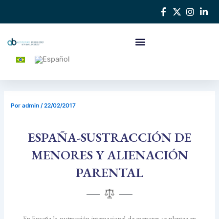
Ir
Navegación
al
de
contenido
entradas
Por
admin
/
22/02/2017
ESPAÑA-SUSTRACCIÓN DE
MENORES Y ALIENACIÓN
PARENTAL
En España la sustracción internacional de menores se plantea en