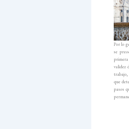
Por lo g
se preo
primera 
validez 
trabajo,
que dete
pasos q
permanec