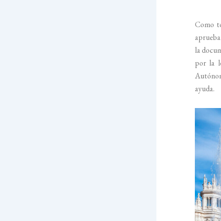
Como to
aprueban
la docum
por la 
Autónom
ayuda.