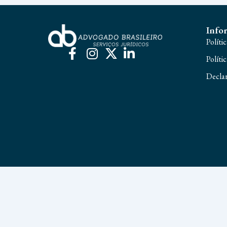
Info
Políti
Políti
Declar