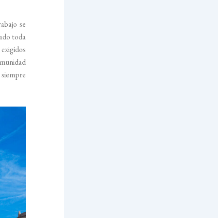
abajo se
tado toda
 exigidos
omunidad
 siempre